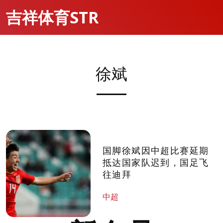
吉祥体育STR
徐斌
国脚徐斌因中超比赛延期
抵达国家队迟到，国足飞
往迪拜
中超