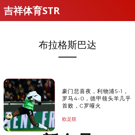
吉祥体育STR
布拉格斯巴达
豪门悲喜夜，利物浦5-1，
罗马4-0，德甲领头羊几乎
首败，C罗哑火
欧足联