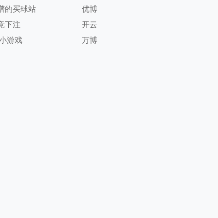
谱的买球站
优博
竞下注
开云
g小游戏
万博