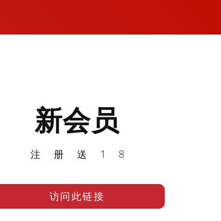
新会员
注册送18
访问此链接