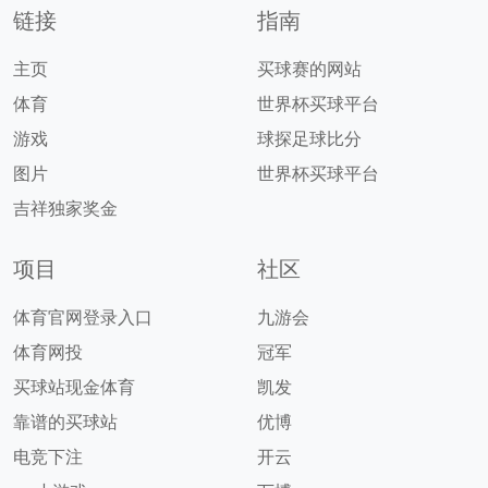
链接
指南
主页
买球赛的网站
体育
世界杯买球平台
游戏
球探足球比分
图片
世界杯买球平台
吉祥独家奖金
项目
社区
体育官网登录入口
九游会
体育网投
冠军
买球站现金体育
凯发
靠谱的买球站
优博
电竞下注
开云