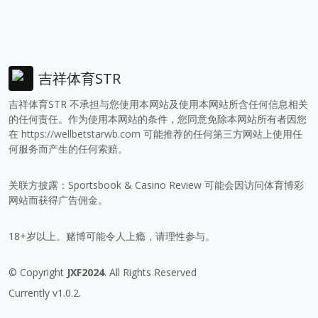
吉祥体育STR
吉祥体育STR 不承担与您使用本网站及使用本网站所含任何信息相关
的任何责任。作为使用本网站的条件，您同意免除本网站所有者因您
在
https://wellbetstarwb.com
可能推荐的任何第三方网站上使用任
何服务而产生的任何索赔。
关联方披露：Sportsbook & Casino Review 可能会因访问体育博彩
网站而获得广告佣金。
18+岁以上。赌博可能令人上瘾，请理性参与。
© Copyright
JXF2024
. All Rights Reserved
Currently v1.0.2.