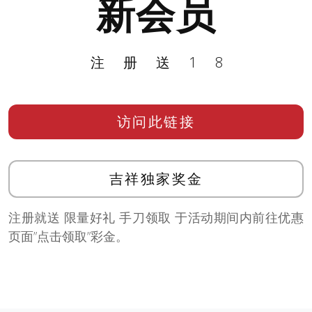
新会员
注册送18
访问此链接
吉祥独家奖金
注册就送 限量好礼 手刀领取 于活动期间内前往优惠
页面”点击领取”彩金。