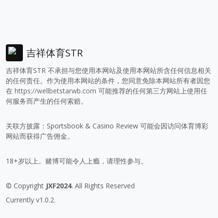
吉祥体育STR
吉祥体育STR 不承担与您使用本网站及使用本网站所含任何信息相关
的任何责任。作为使用本网站的条件，您同意免除本网站所有者因您
在
https://wellbetstarwb.com
可能推荐的任何第三方网站上使用任
何服务而产生的任何索赔。
关联方披露：Sportsbook & Casino Review 可能会因访问体育博彩
网站而获得广告佣金。
18+岁以上。赌博可能令人上瘾，请理性参与。
© Copyright
JXF2024
. All Rights Reserved
Currently v1.0.2.