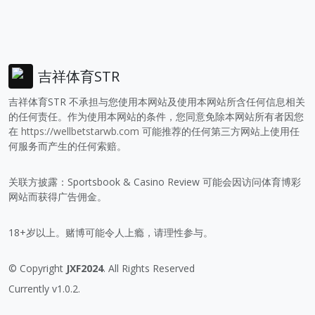
吉祥体育STR
吉祥体育STR 不承担与您使用本网站及使用本网站所含任何信息相关
的任何责任。作为使用本网站的条件，您同意免除本网站所有者因您
在
https://wellbetstarwb.com
可能推荐的任何第三方网站上使用任
何服务而产生的任何索赔。
关联方披露：Sportsbook & Casino Review 可能会因访问体育博彩
网站而获得广告佣金。
18+岁以上。赌博可能令人上瘾，请理性参与。
© Copyright
JXF2024
. All Rights Reserved
Currently v1.0.2.