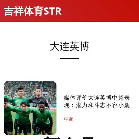
吉祥体育STR
大连英博
媒体评价大连英博中超表
现：潜力和斗志不容小觑
中超