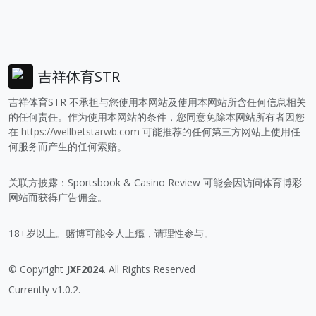
吉祥体育STR
吉祥体育STR 不承担与您使用本网站及使用本网站所含任何信息相关
的任何责任。作为使用本网站的条件，您同意免除本网站所有者因您
在
https://wellbetstarwb.com
可能推荐的任何第三方网站上使用任
何服务而产生的任何索赔。
关联方披露：Sportsbook & Casino Review 可能会因访问体育博彩
网站而获得广告佣金。
18+岁以上。赌博可能令人上瘾，请理性参与。
© Copyright
JXF2024
. All Rights Reserved
Currently v1.0.2.