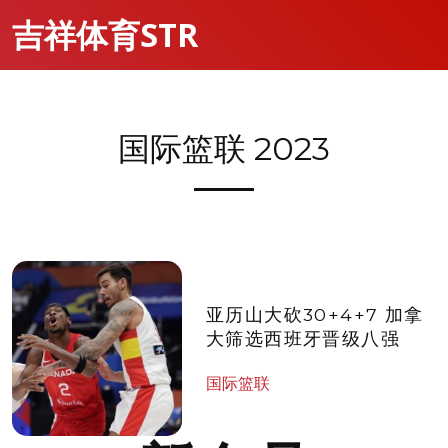
吉祥体育STR
国际篮联 2023
亚历山大砍30+4+7 加拿
大筛选西班牙晋级八强
国际篮联