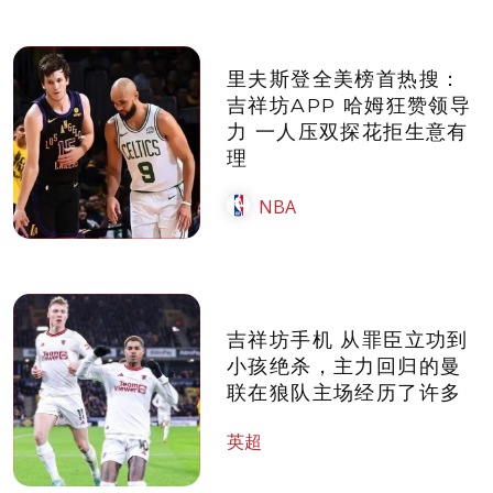
里夫斯登全美榜首热搜：
吉祥坊APP 哈姆狂赞领导
力 一人压双探花拒生意有
理
NBA
吉祥坊手机 从罪臣立功到
小孩绝杀，主力回归的曼
联在狼队主场经历了许多
英超