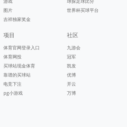
游戏
球探足球比分
图片
世界杯买球平台
吉祥独家奖金
项目
社区
体育官网登录入口
九游会
体育网投
冠军
买球站现金体育
凯发
靠谱的买球站
优博
电竞下注
开云
pg小游戏
万博