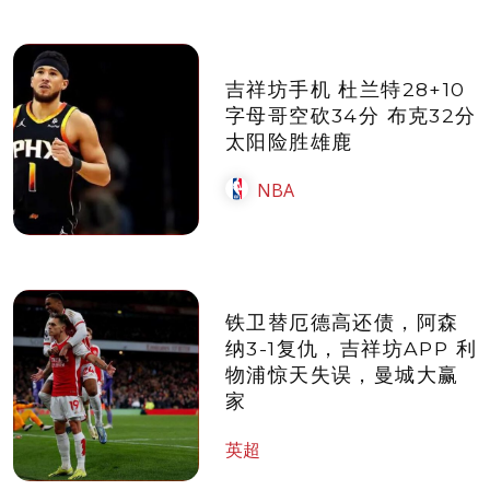
吉祥坊手机 杜兰特28+10
字母哥空砍34分 布克32分
太阳险胜雄鹿
NBA
铁卫替厄德高还债，阿森
纳3-1复仇，吉祥坊APP 利
物浦惊天失误，曼城大赢
家
英超