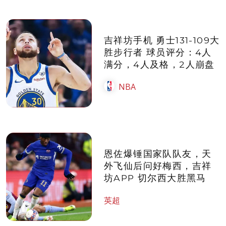
吉祥坊手机 勇士131-109大
胜步行者 球员评分：4人
满分，4人及格，2人崩盘
NBA
恩佐爆锤国家队队友，天
外飞仙后问好梅西，吉祥
坊APP 切尔西大胜黑马
英超