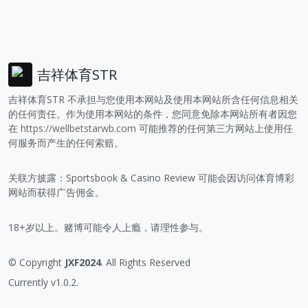
吉祥体育STR
吉祥体育STR 不承担与您使用本网站及使用本网站所含任何信息相关
的任何责任。作为使用本网站的条件，您同意免除本网站所有者因您
在
https://wellbetstarwb.com
可能推荐的任何第三方网站上使用任
何服务而产生的任何索赔。
关联方披露：Sportsbook & Casino Review 可能会因访问体育博彩
网站而获得广告佣金。
18+岁以上。赌博可能令人上瘾，请理性参与。
© Copyright
JXF2024
. All Rights Reserved
Currently v1.0.2.