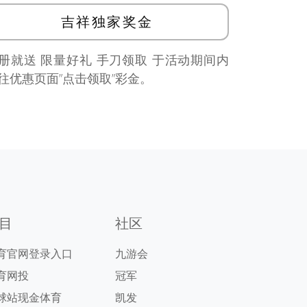
吉祥独家奖金
册就送 限量好礼 手刀领取 于活动期间内
往优惠页面”点击领取”彩金。
目
社区
育官网登录入口
九游会
育网投
冠军
球站现金体育
凯发