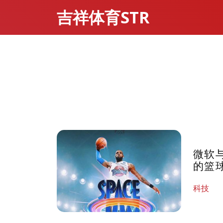
吉祥体育STR
微软
的篮
科技