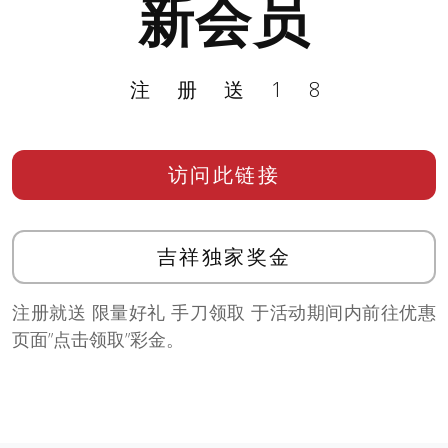
新会员
注册送18
访问此链接
吉祥独家奖金
注册就送 限量好礼 手刀领取 于活动期间内前往优惠
页面”点击领取”彩金。