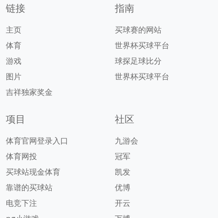
链接
指南
主页
买球赛的网站
体育
世界杯买球平台
游戏
球探足球比分
图片
世界杯买球平台
吉祥独家奖金
项目
社区
体育官网登录入口
九游会
体育网投
冠军
买球站现金体育
凯发
靠谱的买球站
优博
电竞下注
开云