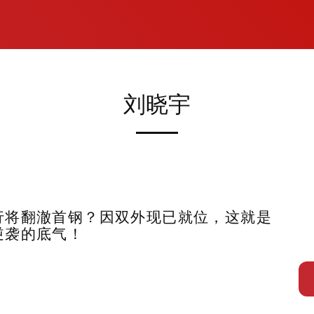
刘晓宇
行将翻澈首钢？因双外现已就位，这就是
逆袭的底气！