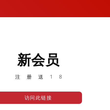
新会员
注册送18
访问此链接