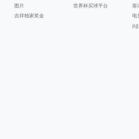
图片
世界杯买球平台
靠
吉祥独家奖金
电
p