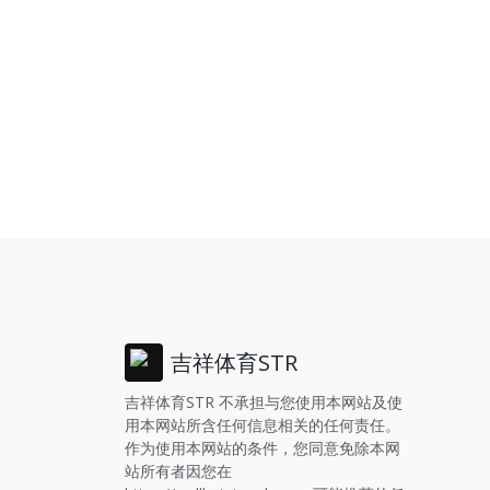
吉祥体育STR
吉祥体育STR 不承担与您使用本网站及使
用本网站所含任何信息相关的任何责任。
作为使用本网站的条件，您同意免除本网
站所有者因您在