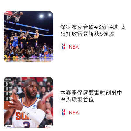
保罗布克合砍43分14助 太
阳打败雷霆斩获5连胜
NBA
本赛季保罗要害时刻射中
率为联盟首位
NBA