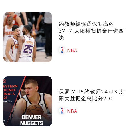
约教师被驱逐保罗高效
37+7 太阳横扫掘金行进西
决
NBA
保罗17+15约教师24+13 太
阳大胜掘金总比分2-0
NBA