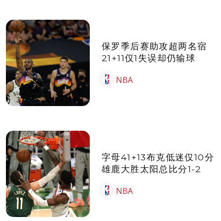
保罗季后赛助攻超两名宿
21+11仅1失误却仍输球
NBA
字母41+13布克低迷仅10分
雄鹿大胜太阳总比分1-2
NBA