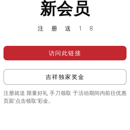
新会员
注册送18
访问此链接
吉祥独家奖金
注册就送 限量好礼 手刀领取 于活动期间内前往优惠
页面”点击领取”彩金。