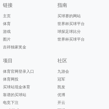
链接
指南
主页
买球赛的网站
体育
世界杯买球平台
游戏
球探足球比分
图片
世界杯买球平台
吉祥独家奖金
项目
社区
体育官网登录入口
九游会
体育网投
冠军
买球站现金体育
凯发
靠谱的买球站
优博
电竞下注
开云