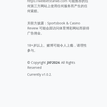
https://wellbetstarwb.com
可能推荐的任
何第三方网站上使用任何服务而产生的任
何索赔。
关联方披露：Sportsbook & Casino
Review 可能会因访问体育博彩网站而获得
广告佣金。
18+岁以上。赌博可能令人上瘾，请理性
参与。
© Copyright
JXF2024
. All Rights
Reserved
Currently v1.0.2.