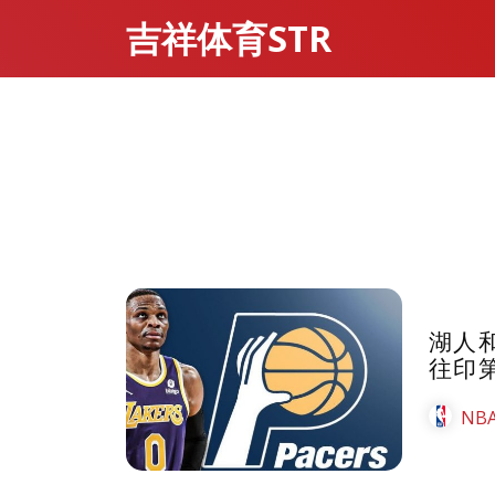
吉祥体育STR
湖人
往印
NB