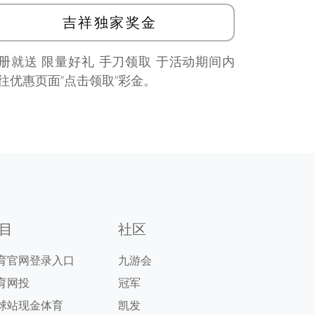
吉祥独家奖金
册就送 限量好礼 手刀领取 于活动期间内
往优惠页面”点击领取”彩金。
目
社区
育官网登录入口
九游会
育网投
冠军
球站现金体育
凯发