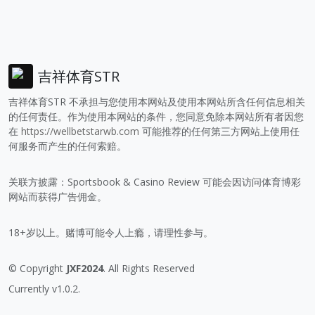
吉祥体育STR
吉祥体育STR 不承担与您使用本网站及使用本网站所含任何信息相关
的任何责任。作为使用本网站的条件，您同意免除本网站所有者因您
在
https://wellbetstarwb.com
可能推荐的任何第三方网站上使用任
何服务而产生的任何索赔。
关联方披露：Sportsbook & Casino Review 可能会因访问体育博彩
网站而获得广告佣金。
18+岁以上。赌博可能令人上瘾，请理性参与。
© Copyright
JXF2024
. All Rights Reserved
Currently v1.0.2.