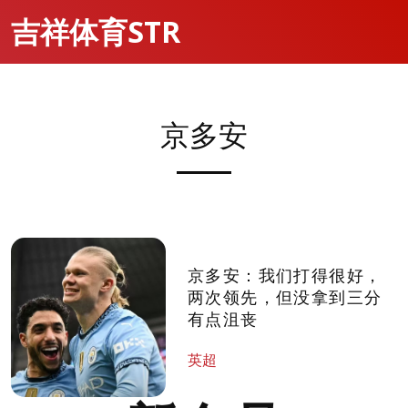
吉祥体育STR
京多安
京多安：我们打得很好，
两次领先，但没拿到三分
有点沮丧
英超