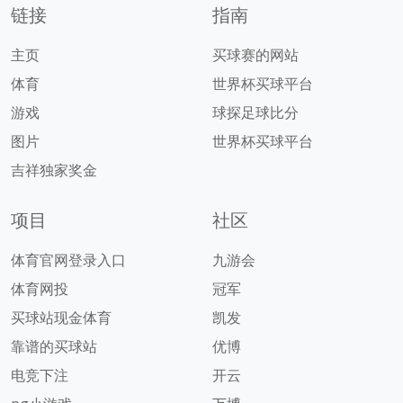
链接
指南
主页
买球赛的网站
体育
世界杯买球平台
游戏
球探足球比分
图片
世界杯买球平台
吉祥独家奖金
项目
社区
体育官网登录入口
九游会
体育网投
冠军
买球站现金体育
凯发
靠谱的买球站
优博
电竞下注
开云