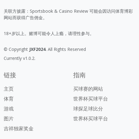
关联方披露：Sportsbook & Casino Review 可能会因访问体育博彩
网站而获得广告佣金。
18+岁以上。赌博可能令人上瘾，请理性参与。
© Copyright
JXF2024
. All Rights Reserved
Currently v1.0.2.
链接
指南
主页
买球赛的网站
体育
世界杯买球平台
游戏
球探足球比分
图片
世界杯买球平台
吉祥独家奖金