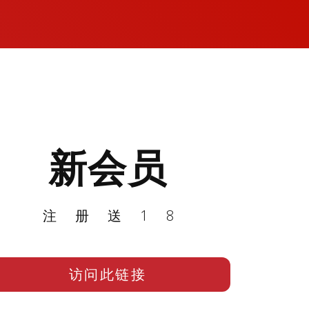
新会员
注册送18
访问此链接