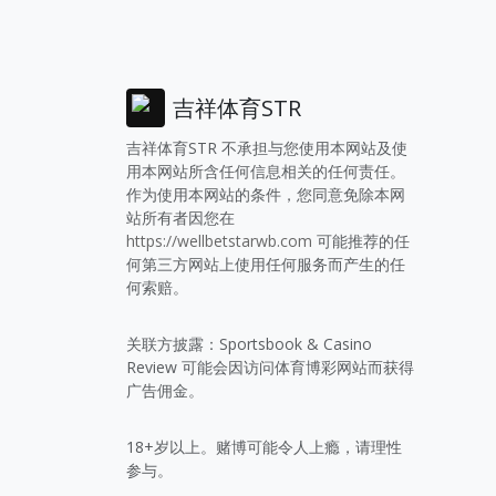
吉祥体育STR
吉祥体育STR 不承担与您使用本网站及使
用本网站所含任何信息相关的任何责任。
作为使用本网站的条件，您同意免除本网
站所有者因您在
https://wellbetstarwb.com
可能推荐的任
何第三方网站上使用任何服务而产生的任
何索赔。
关联方披露：Sportsbook & Casino
Review 可能会因访问体育博彩网站而获得
广告佣金。
18+岁以上。赌博可能令人上瘾，请理性
参与。