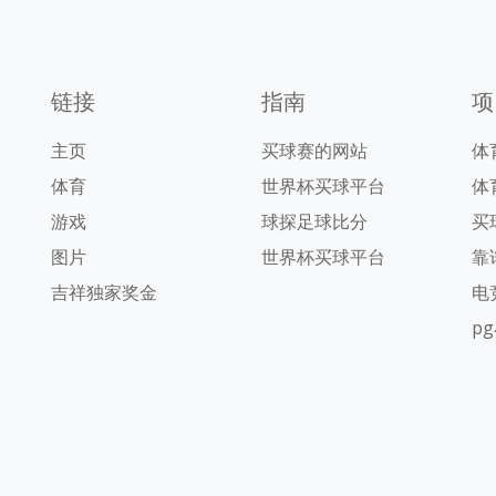
链接
指南
项
主页
买球赛的网站
体
体育
世界杯买球平台
体
游戏
球探足球比分
买
图片
世界杯买球平台
靠
吉祥独家奖金
电
p