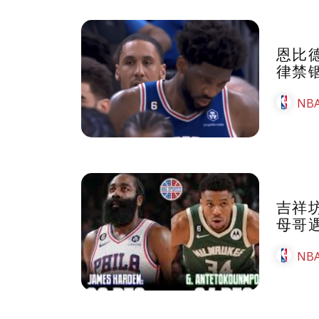
恩比
律禁
NB
吉祥
母哥
NB