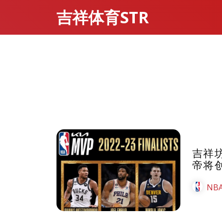
吉祥体育STR
吉祥
帝将
NB