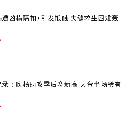
德遭凶横隔扣+引发抵触 夹缝求生困难轰
3
A
日纪录：吹杨助攻季后赛新高 大帝半场稀有
0
A