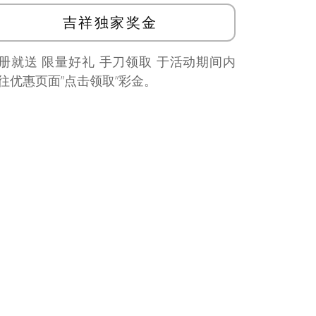
吉祥独家奖金
册就送 限量好礼 手刀领取 于活动期间内
往优惠页面”点击领取”彩金。