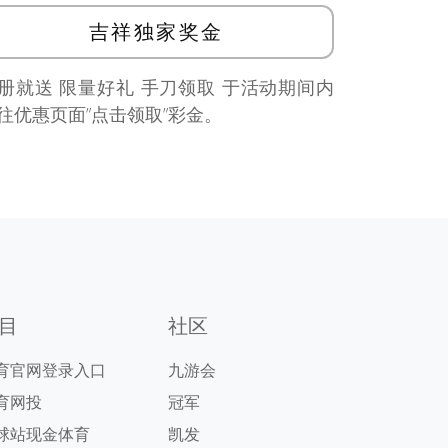
吉祥独家奖金
册就送 限量好礼 手刀领取 于活动期间内
往优惠页面”点击领取”彩金。
目
社区
育官网登录入口
九游会
育网投
冠军
球站现金体育
凯发