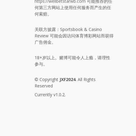
https://wellbetstarwb.com
可能推荐的任
何第三方网站上使用任何服务而产生的任
何索赔。
关联方披露：Sportsbook & Casino
Review 可能会因访问体育博彩网站而获得
广告佣金。
18+岁以上。赌博可能令人上瘾，请理性
参与。
© Copyright
JXF2024
. All Rights
Reserved
Currently v1.0.2.