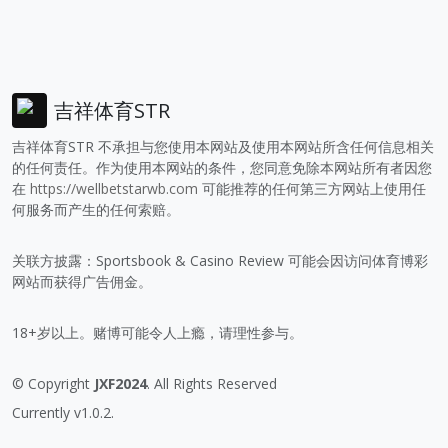
吉祥体育STR
吉祥体育STR 不承担与您使用本网站及使用本网站所含任何信息相关
的任何责任。作为使用本网站的条件，您同意免除本网站所有者因您
在
https://wellbetstarwb.com
可能推荐的任何第三方网站上使用任
何服务而产生的任何索赔。
关联方披露：Sportsbook & Casino Review 可能会因访问体育博彩
网站而获得广告佣金。
18+岁以上。赌博可能令人上瘾，请理性参与。
© Copyright
JXF2024
. All Rights Reserved
Currently v1.0.2.