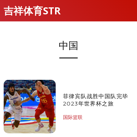
吉祥体育STR
中国
菲律宾队战胜中国队完毕
2023年世界杯之旅
国际篮联