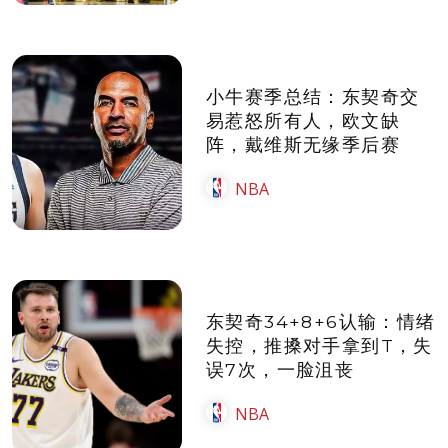
小牛赛季总结：东契奇交
易惹怒所有人，欧文缺
阵，戴维斯无缘季后赛
NBA
东契奇34+8+6认输：情绪
失控，推搡对手拿到T，失
误7次，一脸沮丧
NBA