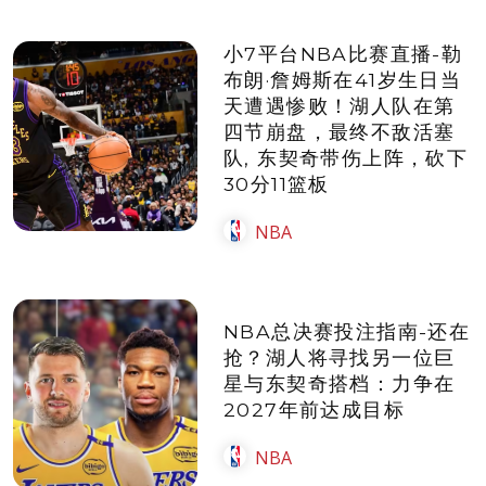
小7平台NBA比赛直播-勒
布朗·詹姆斯在41岁生日当
天遭遇惨败！湖人队在第
四节崩盘，最终不敌活塞
队, 东契奇带伤上阵，砍下
30分11篮板
NBA
NBA总决赛投注指南-还在
抢？湖人将寻找另一位巨
星与东契奇搭档：力争在
2027年前达成目标
NBA