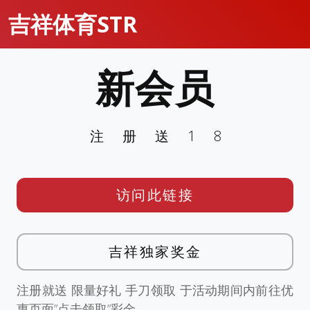
吉祥体育STR
新会员
注册送18
访问此链接
吉祥独家奖金
注册就送 限量好礼 手刀领取 于活动期间内前往优
惠页面”点击领取”彩金。