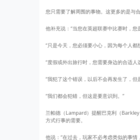
您只需要了解周围的事物。这更多的是与合
他补充说：“当您在英超联赛中比赛时，您
“只是今天，您必须要小心，因为每个人都
“度假或外出旅行时，您需要身边的合适人
“我犯了这个错误，以后不会再发生了，但
“我们都会犯错，但这是要意识到。”
兰帕德（Lampard）提醒巴克利（Bar
方式行事的需要。
他说：“在过去，玩家不必考虑类似的事情