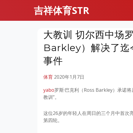
吉祥体育STR
大教训 切尔西中场罗
Barkley）解决
事件
体育
2020年1月7日
yabo
罗斯·巴克利（Ross Barkley
教训”。
这位26岁的年轻人在周日的三个月中首次
第四轮。