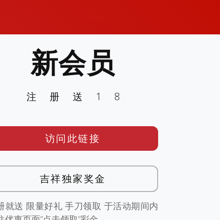
新会员
注册送18
访问此链接
吉祥独家奖金
册就送 限量好礼 手刀领取 于活动期间内
往优惠页面”点击领取”彩金。