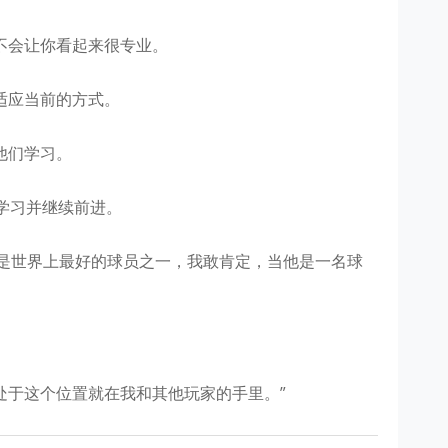
不会让你看起来很专业。
适应当前的方式。
他们学习。
们学习并继续前进。
d）是世界上最好的球员之一，我敢肯定，当他是一名球
处于这个位置就在我和其他玩家的手里。”