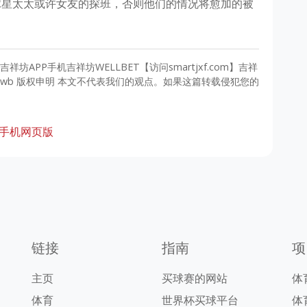
球星太太或许女友的探班，否则他们的情况将愈加的被
 © 吉祥坊APP手机吉祥坊WELLBET【访问smartjxf.com】吉祥
aowb 版权申明 本文不代表我们的观点。如果这篇转载侵犯您的
手机网页版
链接
指南
项
主页
买球赛的网站
体
体育
世界杯买球平台
体