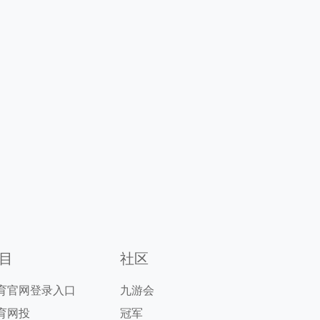
目
社区
育官网登录入口
九游会
育网投
冠军