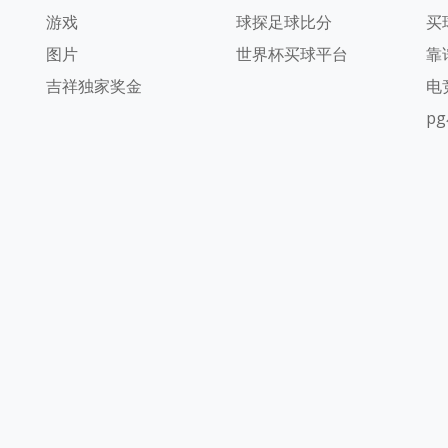
游戏
球探足球比分
买
图片
世界杯买球平台
靠
吉祥独家奖金
电
p