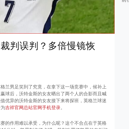
是裁判误判？多倍慢镜恢
英格兰男足笑到了究竟，在拿下这一场竞赛中，候补上
在赢球后，沃特金斯的女友晒出了两个人的合影而且喊
颜值优异的沃特金斯的女友接下来将探班，英格兰球迷
行为
吉祥官网总站官网手机登录
。
竞赛的作用难以承受，为什么呢？这个不合点在于英格