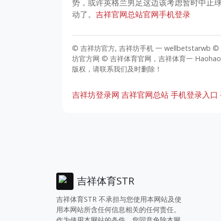
势，或许英格兰男足这边该考虑暂时中止
动了。
吉祥官网总站官网手机登录
© 吉祥坊官方, 吉祥坊手机 一 wellbetstarwb
坊官方网 © 吉祥体育官网，吉祥体育一 Haoh
版权，请联系我们及时删除！
吉祥坊登录网
吉祥官网总站
手机登录入口
吉祥体育STR
吉祥体育STR 不承担与您使用本网站及使
用本网站所含任何信息相关的任何责任。
作为使用本网站的条件，您同意免除本网