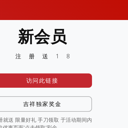
新会员
注册送18
访问此链接
吉祥独家奖金
册就送 限量好礼 手刀领取 于活动期间内
往优惠页面”点击领取”彩金。