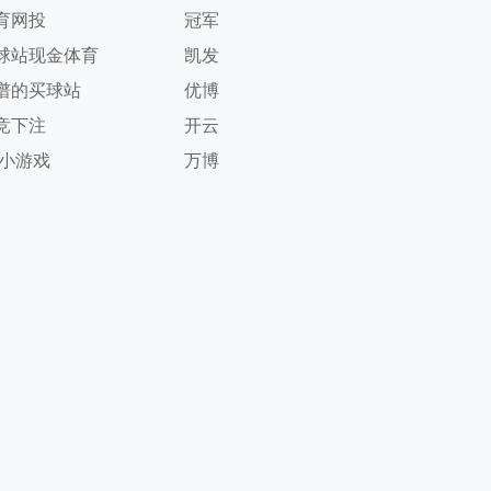
育网投
冠军
球站现金体育
凯发
谱的买球站
优博
竞下注
开云
g小游戏
万博