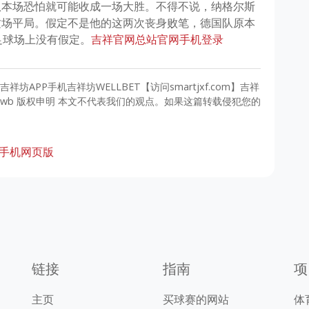
队本场恐怕就可能收成一场大胜。不得不说，纳格尔斯
这场平局。假定不是他的这两次丧身败笔，德国队原本
足球场上没有假定。
吉祥官网总站官网手机登录
 © 吉祥坊APP手机吉祥坊WELLBET【访问smartjxf.com】吉祥
aowb 版权申明 本文不代表我们的观点。如果这篇转载侵犯您的
手机网页版
链接
指南
项
主页
买球赛的网站
体