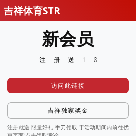
吉祥体育STR
新会员
注册送18
访问此链接
吉祥独家奖金
注册就送 限量好礼 手刀领取 于活动期间内前往优
惠页面”点击领取”彩金。