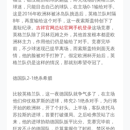
球迷，只能目击自己的球队，在主场0-1输给对手。
这是2016年欧洲杯被冰岛队挑选后，英格兰队时隔
8年，再度输给这个对手，这一夜索斯盖特创下了
羞耻纪录。
吉祥官网总站官网手机登录
这场竞赛，
英格兰队除了贝林厄姆之外，其他首发根本都是欧
洲杯主力，作用他们仍是输给了对手。竞赛完毕
前，不少球迷现已提早离场，而索斯盖特则面无表
情，他的脸被对手打肿了。假定欧洲杯开始后，英
格兰队仍是这样的情况，那就别希望夺冠了。
德国队2-1绝杀希腊
比较英格兰队，这一夜德国队就争气多了，在主场
他们仰仗格罗斯的进球，终究2-1绝杀对手，为行将
开始的欧洲杯，开了个好头。上半场，客队依托马
苏拉斯的进球，首要打破僵局。之后哈弗茨站了出
来，他的进球协助德国队扳平比分。竞赛完毕前，
狂攻不止的德国队，总算掌握住了时机。禁区外的