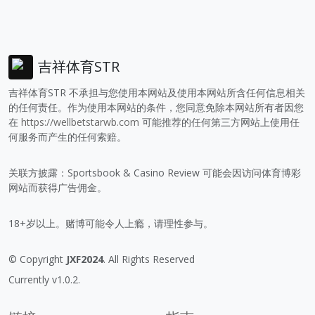
吉祥体育STR
吉祥体育STR 不承担与您使用本网站及使用本网站所含任何信息相关
的任何责任。作为使用本网站的条件，您同意免除本网站所有者因您
在
https://wellbetstarwb.com
可能推荐的任何第三方网站上使用任
何服务而产生的任何索赔。
关联方披露：Sportsbook & Casino Review 可能会因访问体育博彩
网站而获得广告佣金。
18+岁以上。赌博可能令人上瘾，请理性参与。
© Copyright
JXF2024
. All Rights Reserved
Currently v1.0.2.